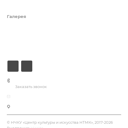
Коллективы и клубы
Галерея
Новости
О центре
Контакты
+7 (3435) 23-13-13
Заказать звонок
dk@dkntmk.ru
Нижний Тагил, ул. Металлургов, 1
© НЧКУ «Центр культуры и искусства НТМК», 2017-2026