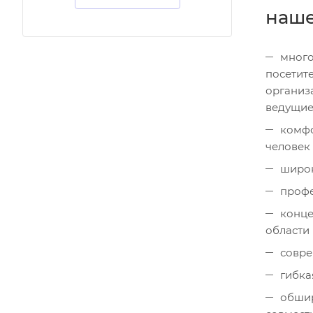
наше
много
посетит
организ
ведущие
комфо
человек
широк
профе
конце
области
совре
гибка
обшир