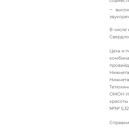
совмест
высок
звукоре
В числе
Свердло
Цеха и 
комбина
провайд
Нижнета
Нижнета
Тетюхин
ОМОН Уп
красоты
№№ 5,32,
Справки