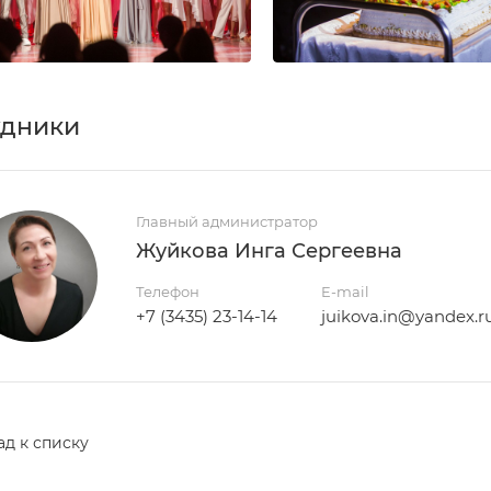
удники
Главный администратор
Жуйкова Инга Сергеевна
Телефон
E-mail
+7 (3435) 23-14-14
juikova.in@yandex.r
ад к списку