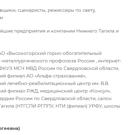
щики, сценаристы, режиссеры по свету,
ры
нейшие предприятия и компании Нижнего Тагила и
АО «Высокогорский горно-обогатительный
-металлургического профсоюза России , интернет-
а ФКУЗ МСЧ МВД России по Свердловской области,
ий филиал АО «Альфа-страхование»,
ий лечебно-реабилитационный центр им. В.В.
кий филиал РЖД, медицинский центр «Консул»,
рдии России по Свердловской области, салон
Тагила (НТГСПИ РГППУ, НТИ (филиал) УРФУ, школы
ргеевна)