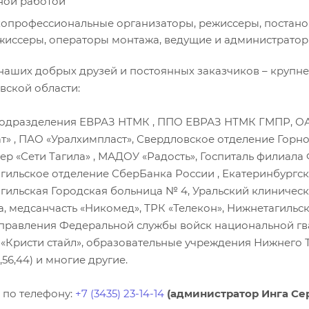
ной работой
опрофессиональные организаторы, режиссеры, постанов
жиссеры, операторы монтажа, ведущие и администрато
 наших добрых друзей и постоянных заказчиков – круп
вской области:
подразделения ЕВРАЗ НТМК , ППО ЕВРАЗ НТМК ГМПР, О
т» , ПАО «Уралхимпласт», Свердловское отделение Горно
ер «Сети Тагила» , МАДОУ «Радость», Госпиталь филиал
гильское отделение СберБанка России , Екатеринбургск
гильская Городская больница № 4, Уральский клиническ
а, медсанчасть «Никомед», ТРК «Телекон», Нижнетагильс
равления Федеральной службы войск национальной гва
 «Кристи стайл», образовательные учреждения Нижнего 
56,44) и многие другие.
 по телефону:
+7 (3435) 23-14-14
(администратор Инга Се