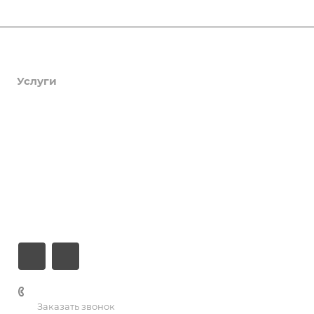
Афиша
Услуги
Коллективы и клубы
Галерея
Новости
О центре
Контакты
+7 (3435) 23-13-13
Заказать звонок