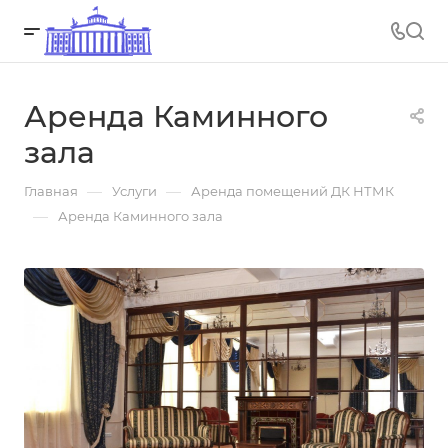
Аренда Каминного
зала
—
—
Главная
Услуги
Аренда помещений ДК НТМК
—
Аренда Каминного зала