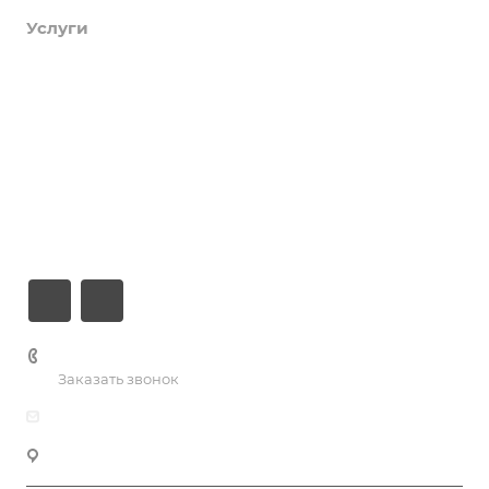
Услуги
Коллективы и клубы
Галерея
Новости
О центре
Контакты
+7 (3435) 23-13-13
Заказать звонок
dk@dkntmk.ru
Нижний Тагил, ул. Металлургов, 1