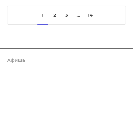
1
2
3
...
14
Афиша
Услуги
Коллективы и клубы
Галерея
Новости
О центре
Контакты