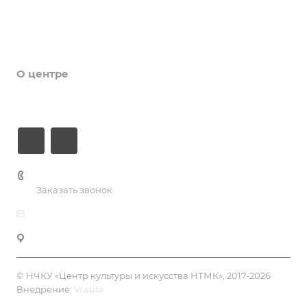
Галерея
Новости
О центре
Контакты
+7 (3435) 23-13-13
Заказать звонок
dk@dkntmk.ru
Нижний Тагил, ул. Металлургов, 1
© НЧКУ «Центр культуры и искусства НТМК», 2017-2026
Внедрение:
Viasite