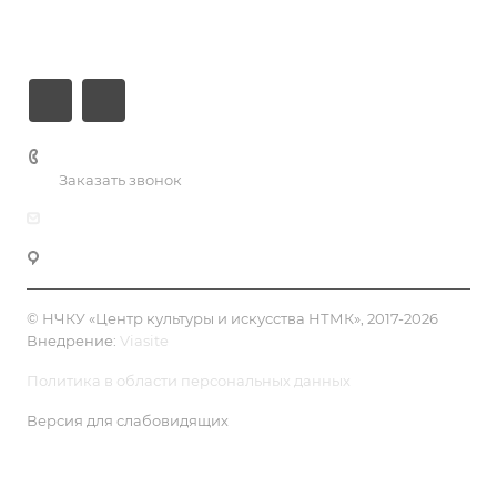
Контакты
+7 (3435) 23-13-13
Заказать звонок
dk@dkntmk.ru
Нижний Тагил, ул. Металлургов, 1
© НЧКУ «Центр культуры и искусства НТМК», 2017-2026
Внедрение:
Viasite
Политика в области персональных данных
Версия для слабовидящих