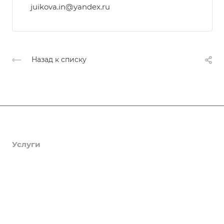
juikova.in@yandex.ru
Назад к списку
Афиша
Услуги
Коллективы и клубы
Галерея
Новости
О центре