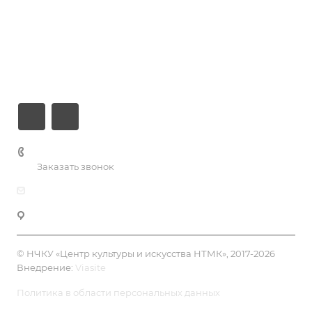
Новости
О центре
Контакты
+7 (3435) 23-13-13
Заказать звонок
dk@dkntmk.ru
Нижний Тагил, ул. Металлургов, 1
© НЧКУ «Центр культуры и искусства НТМК», 2017-2026
Внедрение:
Viasite
Политика в области персональных данных