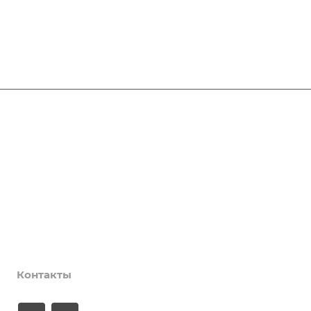
Афиша
Услуги
Коллективы и клубы
Галерея
Новости
О центре
Контакты