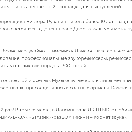
ителе, и в качественной площадке для выступлений.
нжировщика Виктора Рукавишникова более 10 лет назад
ов состоялась в Дансинг зале Дворца культуры металлург
ыбрана неслучайно — именно в Дансинг зале есть всё 
дование, профессиональные звукорежиссёры, режиссёры 
ть за столиками порядка 300 гостей.
 год: весной и осенью. Музыкальные коллективы меняли 
 фестивалю присоединялись и сольные артисты. Каждая 
-й раз! В том же месте, в Дансинг зале ДК НТМК, с люб
 «А-ВИА-БАЗА», «STARики-разBOYники» и «Формат звука».
альное направление, исполняет как собственные произв