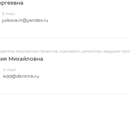
ергеевна
E-mail
juikova.in@yandex.ru
дитель творческих проектов, сценарист, режиссер, ведущая пр
сия Михайловна
E-mail
kdd@dkntmk.ru