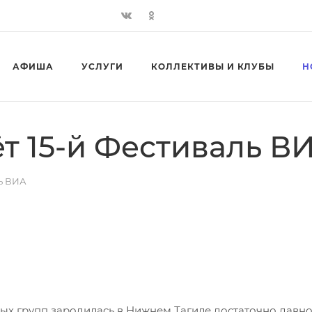
АФИША
УСЛУГИ
КОЛЛЕКТИВЫ И КЛУБЫ
Н
т 15-й Фестиваль В
ь ВИА
х групп зародилась в Нижнем Тагиле достаточно давн