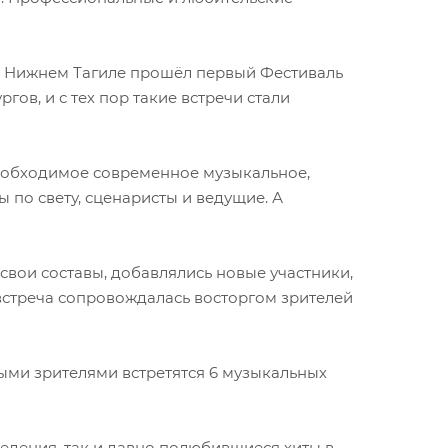
 в Нижнем Тагиле прошёл первый Фестиваль
ов, и с тех пор такие встречи стали
необходимое современное музыкальное,
по свету, сценаристы и ведущие. А
свои составы, добавлялись новые участники,
встреча сопровождалась восторгом зрителей
имыми зрителями встретятся 6 музыкальных
едения, так и давно полюбившиеся хиты в