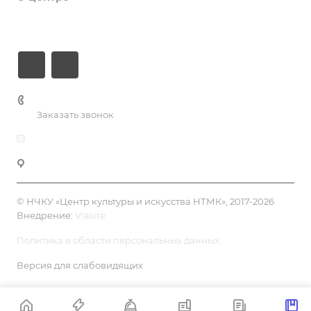
Контакты
+7 (3435) 23-13-13
Заказать звонок
dk@dkntmk.ru
Нижний Тагил, ул. Металлургов, 1
© НЧКУ «Центр культуры и искусства НТМК», 2017-2026
Внедрение:
Viasite
Политика в области персональных данных
Версия для слабовидящих