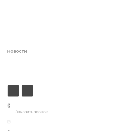
Афиша
Услуги
Коллективы и клубы
Галерея
Новости
О центре
Контакты
+7 (3435) 23-13-13
Заказать звонок
dk@dkntmk.ru