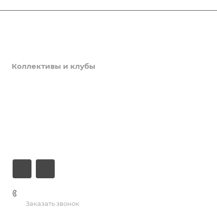
Афиша
Услуги
Коллективы и клубы
Галерея
Новости
О центре
Контакты
+7 (3435) 23-13-13
Заказать звонок