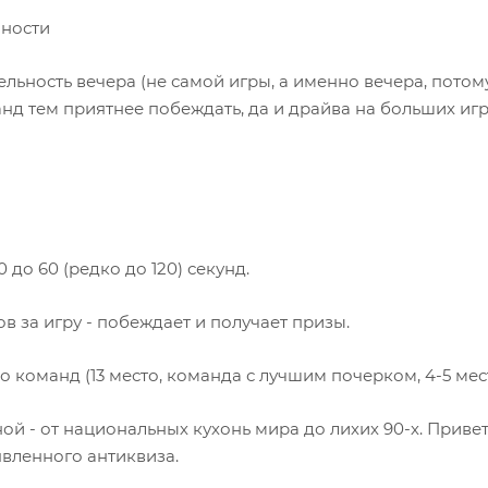
чности
ьность вечера (не самой игры, а именно вечера, потом
нд тем приятнее побеждать, да и драйва на больших игр
до 60 (редко до 120) секунд.
в за игру - побеждает и получает призы.
команд (13 место, команда с лучшим почерком, 4-5 места
й - от национальных кухонь мира до лихих 90-х. Привет
вленного антиквиза.