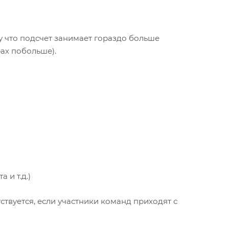
у что подсчет занимает гораздо больше
ах побольше).
 и т.д.)
ствуется, если участники команд приходят с