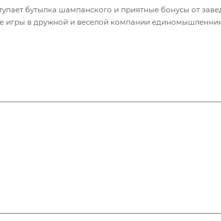
тупает бутылка шампанского и приятные бонусы от заве
се игры в дружной и веселой компании единомышленни
Галерея
Новости
О центре
Контакт