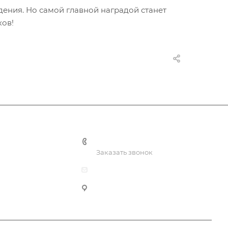
дения. Но самой главной наградой станет
ков!
ы
+7 (3435) 23-13-13
Заказать звонок
dk@dkntmk.ru
Нижний Тагил, ул. Металлургов, 1