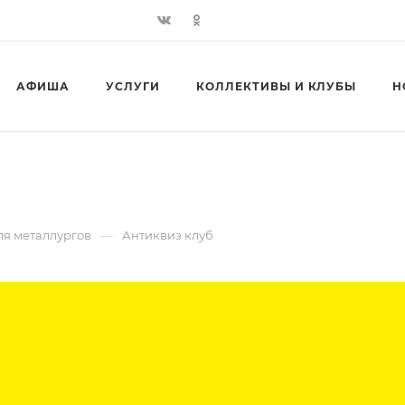
АФИША
УСЛУГИ
КОЛЛЕКТИВЫ И КЛУБЫ
Н
—
ля металлургов
Антиквиз клуб