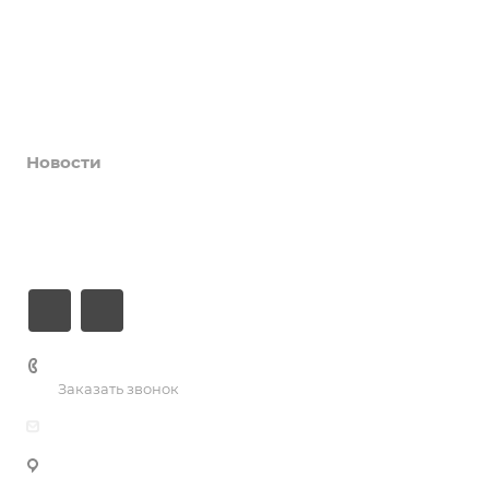
Услуги
Коллективы и клубы
Галерея
Новости
О центре
Контакты
+7 (3435) 23-13-13
Заказать звонок
dk@dkntmk.ru
Нижний Тагил, ул. Металлургов, 1