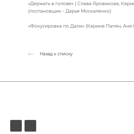
«Держать в голове» ( Слава Яровикова, Кари
(постановщик - Дарья Москаленко)
«Фокусировка по Дали» (Карине Папян, Аня 
Назад к списку
Афиша
Услуги
Коллективы и клубы