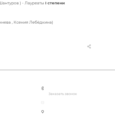
 Шантуров ) - Лауреаты
I степени
нева , Ксения Лебёдкина)
ы
+7 (3435) 23-13-13
Заказать звонок
dk@dkntmk.ru
Нижний Тагил, ул. Металлургов, 1