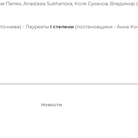
не Папян, Anastasia Sukhanova, Коля Суханов, Владимир
Кочнева) - Лауреаты
I степени
(постановщики - Анна Коч
Галерея
Новости
О центре
Контакт