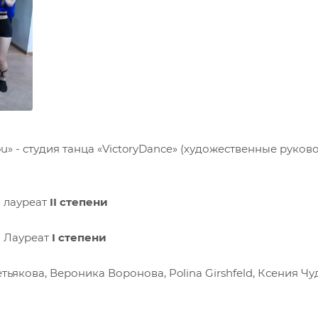
you» - студия танца «VictoryDance» (художественные рук
- лауреат
II
степени
- Лауреат
I
степени
тьякова, Вероника Воронова, Polina Girshfeld, Ксения Ч