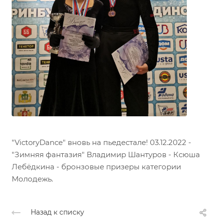
"VictoryDance" вновь на пьедестале! 03.12.2022 -
"Зимняя фантазия" Владимир Шантуров - Ксюша
Лебёдкина - бронзовые призеры категории
Молодежь.
Назад к списку