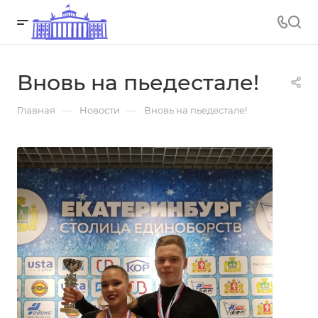
Вновь на пьедестале!
—
—
Главная
Новости
Вновь на пьедестале!
06.