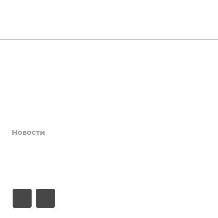
Афиша
Услуги
Коллективы и клубы
Галерея
Новости
О центре
Контакты