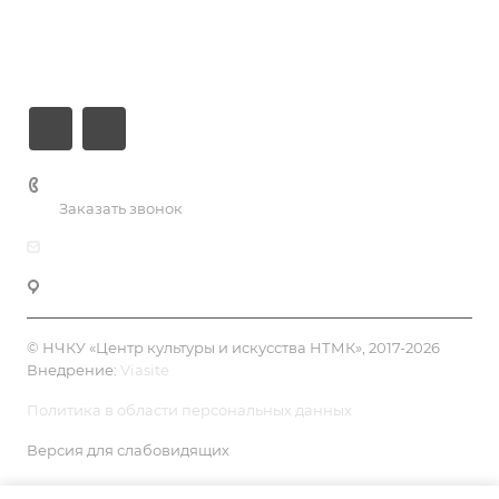
О центре
Контакты
+7 (3435) 23-13-13
Заказать звонок
dk@dkntmk.ru
Нижний Тагил, ул. Металлургов, 1
© НЧКУ «Центр культуры и искусства НТМК», 2017-2026
Внедрение:
Viasite
Политика в области персональных данных
Версия для слабовидящих