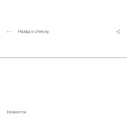
Назад к списку
Афиша
Услуги
Коллективы и клубы
Галерея
Новости
О центре