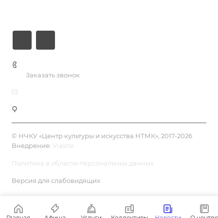
Контакты
+7 (3435) 23-13-13
Заказать звонок
dk@dkntmk.ru
Нижний Тагил, ул. Металлургов, 1
© НЧКУ «Центр культуры и искусства НТМК», 2017-2026
Внедрение:
Viasite
Политика в области персональных данных
Версия для слабовидящих
Главная
Афиша
Услуги
Коллективы
Новости
О центре