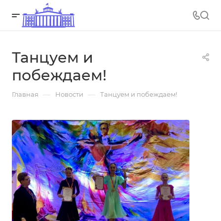
Танцуем и
побеждаем!
—
—
Главная
Новости
Танцуем и побеждаем!
25.