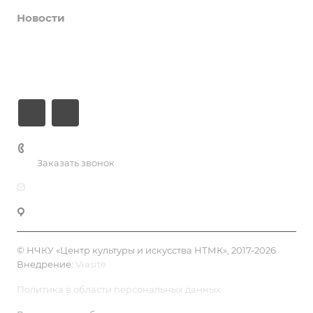
Новости
О центре
Контакты
+7 (3435) 23-13-13
Заказать звонок
dk@dkntmk.ru
Нижний Тагил, ул. Металлургов, 1
© НЧКУ «Центр культуры и искусства НТМК», 2017-2026
Внедрение:
Viasite
Политика в области персональных данных