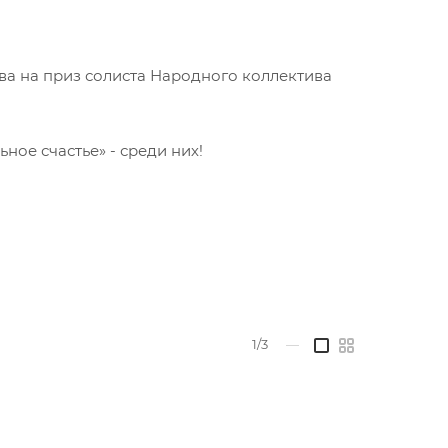
ва на приз солиста Народного коллектива
ное счастье» - среди них!
1/3
—