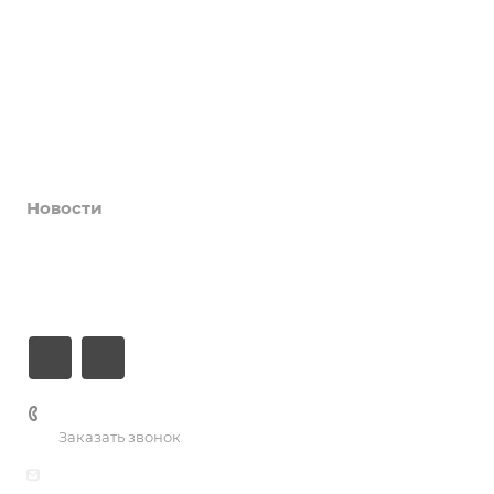
Афиша
Услуги
Коллективы и клубы
Галерея
Новости
О центре
Контакты
+7 (3435) 23-13-13
Заказать звонок
dk@dkntmk.ru