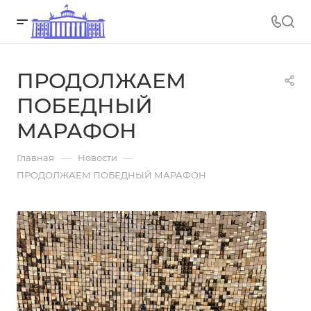
ПРОДОЛЖАЕМ
ПОБЕДНЫЙ
МАРАФОН
—
—
Главная
Новости
ПРОДОЛЖАЕМ ПОБЕДНЫЙ МАРАФОН
26.