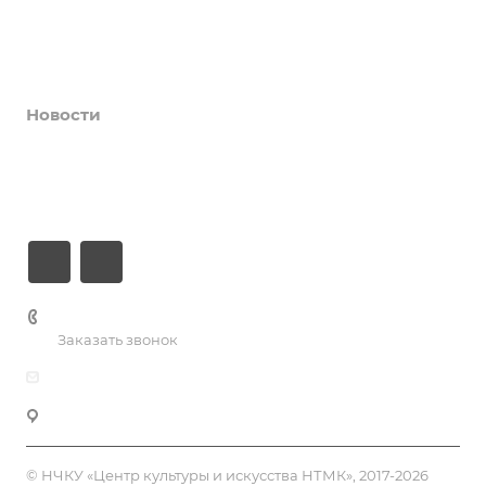
Коллективы и клубы
Галерея
Новости
О центре
Контакты
+7 (3435) 23-13-13
Заказать звонок
dk@dkntmk.ru
Нижний Тагил, ул. Металлургов, 1
© НЧКУ «Центр культуры и искусства НТМК», 2017-2026