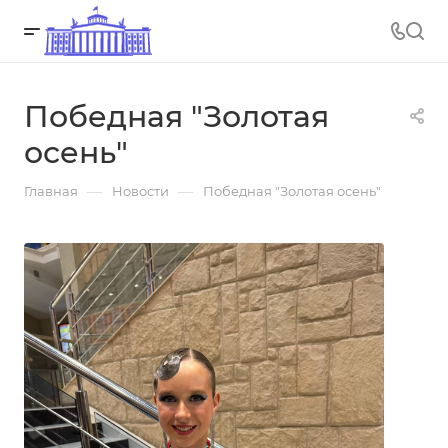
Победная "Золотая
осень"
—
—
Главная
Новости
Победная "Золотая осень"
30.