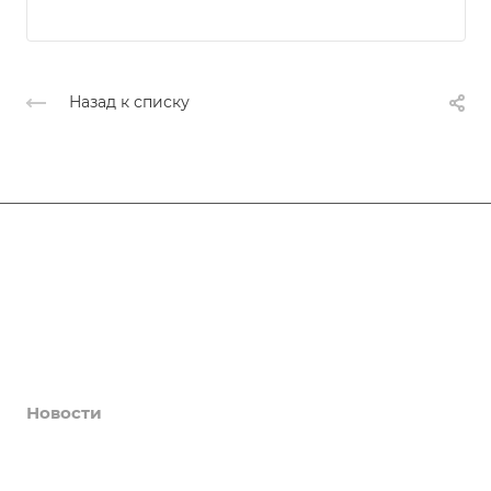
Назад к списку
Афиша
Услуги
Коллективы и клубы
Галерея
Новости
О центре