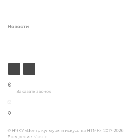
Коллективы и клубы
Галерея
Новости
О центре
Контакты
+7 (3435) 23-13-13
Заказать звонок
dk@dkntmk.ru
Нижний Тагил, ул. Металлургов, 1
© НЧКУ «Центр культуры и искусства НТМК», 2017-2026
Внедрение:
Viasite