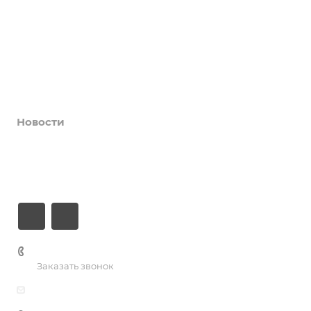
Афиша
Услуги
Коллективы и клубы
Галерея
Новости
О центре
Контакты
+7 (3435) 23-13-13
Заказать звонок
dk@dkntmk.ru