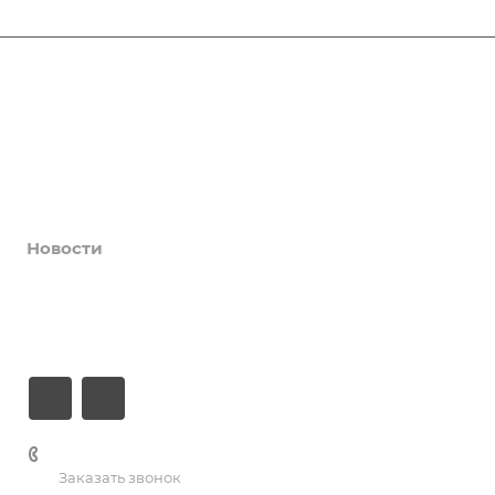
Афиша
Услуги
Коллективы и клубы
Галерея
Новости
О центре
Контакты
+7 (3435) 23-13-13
Заказать звонок