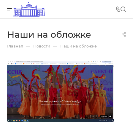
Наши на обложке
—
—
Главная
Новости
Наши на обложке
02.