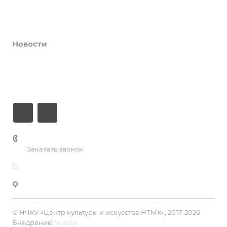
Коллективы и клубы
Галерея
Новости
О центре
Контакты
+7 (3435) 23-13-13
Заказать звонок
dk@dkntmk.ru
Нижний Тагил, ул. Металлургов, 1
© НЧКУ «Центр культуры и искусства НТМК», 2017-2026
Внедрение:
Viasite