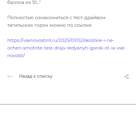
баллов из 10..."
Полностью ознакомиться с тест-драйвом
тагильских горок можно по ссылке:
https://vsenovostint.ru/2025/01/02/skolzkie-i-ne-
ochen-smotrite-test-drajv-ledyanyh-gorok-ot-ia-vse-
novosti/
Назад к списку
Афиша
Услуги