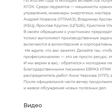
По итогам года 15 молодых активистов пол
КГОК. Среди лауреатов — машинисты кранов
управления, инженеры-энергетики, мастера
Андрей Новаков (УПУиАЭ), Владимир Арслан
(КБЦ), Ярослав Крупин (ЦПШБ), Кристина Ул
В своём обращении к участникам председа
только выполняют производственные задачи,
включаются в волонтёрские и корпоративны
-Не ждите, что вас заметят. Делайте так, ч
профессионализм — это не просто ресурс, эт
И мы верим в вас,- обратился к молодежи л
Благодарственными письмами ЕВРАЗ НТМК от
распределитель работ Анна Чернова (УПП),
После официальной части вечер продолжилс
и живое обсуждение новых полезных дел.
Видео