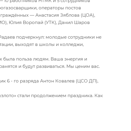
— 10 работников НТМК и 5 сотрудников
рогазосварщики, операторы постов
аграждённых — Анастасия Зяблова (ЦОА),
О), Юлия Воропай (УТК), Данил Шаров
адаев подчеркнул: молодые сотрудники не
тации, выходят в школы и колледжи,
них была польза людям. Ваша энергия и
анятся и будут развиваться. Мы ценим вас.
 6 - го разряда Антон Ковалев (ЦСО ДП),
узлото» стали продолжением праздника. Как