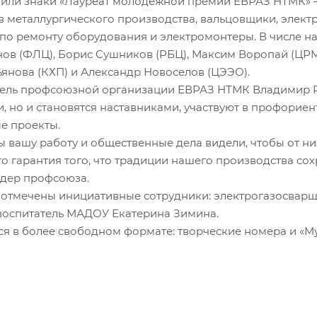
учили знаки «Лауреат молодежной премии ЕВРАЗ НТМК» 
 металлургического производства, вальцовщики, элект
 по ремонту оборудования и электромонтеры. В числе н
ов (ФЛЦ), Борис Сушников (РБЦ), Максим Воропай (ЦРМ
ьянова (КХП) и Александр Новоселов (ЦЭЭО).
тель профсоюзной организации ЕВРАЗ НТМК Владимир Р
 но и становятся наставниками, участвуют в профориен
е проекты.
тобы вашу работу и общественные дела видели, чтобы от 
о гарантия того, что традиции нашего производства сохр
идер профсоюза.
мечены инициативные сотрудники: электрогазосварщик
 воспитатель МАДОУ Екатерина Зимина.
я в более свободном формате: творческие номера и «М