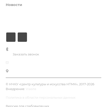
Новости
О центре
Контакты
+7 (3435) 23-13-13
Заказать звонок
dk@dkntmk.ru
Нижний Тагил, ул. Металлургов, 1
© НЧКУ «Центр культуры и искусства НТМК», 2017-2026
Внедрение:
Viasite
Политика в области персональных данных
Версия для слабовидящих