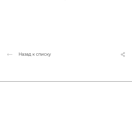
Назад к списку
Афиша
Услуги
Коллективы и клубы
Галерея