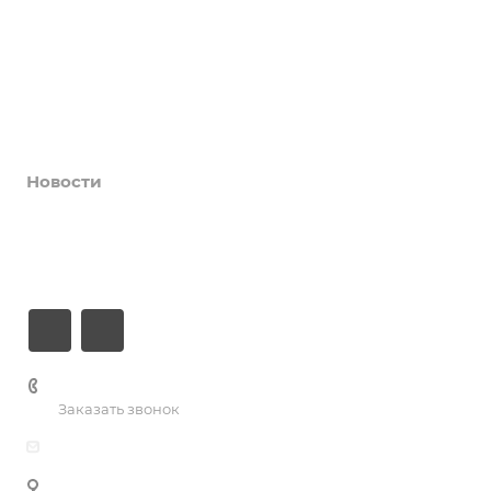
Афиша
Услуги
Коллективы и клубы
Галерея
Новости
О центре
Контакты
+7 (3435) 23-13-13
Заказать звонок
dk@dkntmk.ru
Нижний Тагил, ул. Металлургов, 1