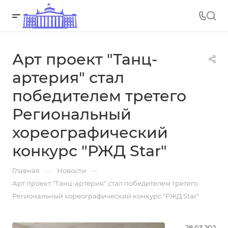
Арт проект "Танц-
артерия" стал
победителем третего
Региональный
хореографический
конкурс "РЖД Star"
—
—
Главная
Новости
Арт проект "Танц-артерия" стал победителем третего
Региональный хореографический конкурс "РЖД Star"
28.03.2022