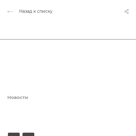
Назад к списку
Афиша
Услуги
Коллективы и клубы
Галерея
Новости
О центре
Контакты