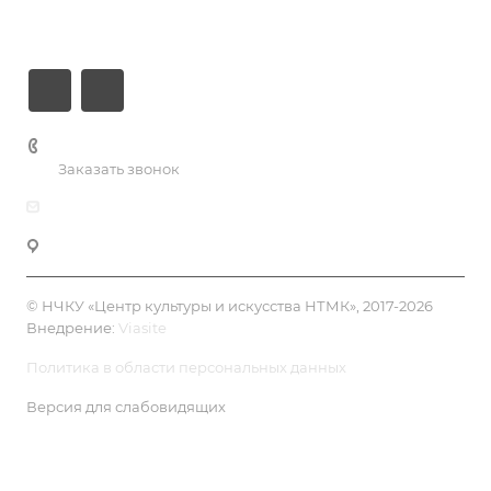
Контакты
+7 (3435) 23-13-13
Заказать звонок
dk@dkntmk.ru
Нижний Тагил, ул. Металлургов, 1
© НЧКУ «Центр культуры и искусства НТМК», 2017-2026
Внедрение:
Viasite
Политика в области персональных данных
Версия для слабовидящих