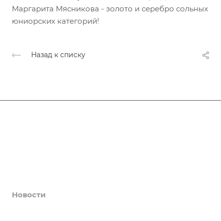
Маргарита Мясникова - золото и серебро сольных
юниорских категорий!
Назад к списку
Афиша
Услуги
Коллективы и клубы
Галерея
Новости
О центре