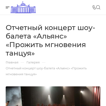
Отчетный концерт шоу-
балета «Альянс»
«Прожить мгновения
танцуя»
—
—
Главная
Галерея
Отчетный концерт шоу-балета «Альянс» «Прожить
мгновения танцуя»