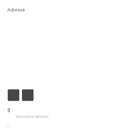
Афиша
Услуги
Коллективы и клубы
Галерея
Новости
О центре
Контакты
+7 (3435) 23-13-13
Заказать звонок
dk@dkntmk.ru