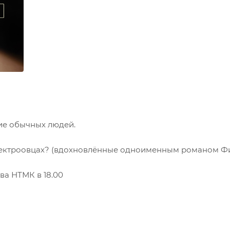
ие обычных людей.
б электроовцах? (вдохновлённые одноименным романом Ф
ва НТМК в 18.00