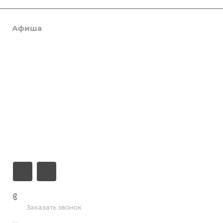
Афиша
Услуги
Коллективы и клубы
Галерея
Новости
О центре
Контакты
+7 (3435) 23-13-13
Заказать звонок