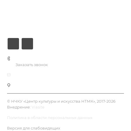
Новости
О центре
Контакты
+7 (3435) 23-13-13
Заказать звонок
dk@dkntmk.ru
Нижний Тагил, ул. Металлургов, 1
© НЧКУ «Центр культуры и искусства НТМК», 2017-2026
Внедрение:
Viasite
Политика в области персональных данных
Версия для слабовидящих