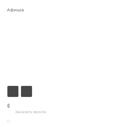
Афиша
Услуги
Коллективы и клубы
Галерея
Новости
О центре
Контакты
+7 (3435) 23-13-13
Заказать звонок
dk@dkntmk.ru