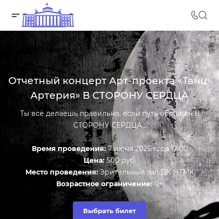
Отчетный концерт Арт-проекта «Танц-
Артерия» В СТОРОНУ СЕРДЦА
Ты всё делаешь правильно, если путь обращен В
СТОРОНУ СЕРДЦА…
Время проведения:
7 июня 2025 года 17:00
Цена:
500 руб.
Место проведения:
Зрительный зал ДК НТМК
Возрастное ограничение:
0+
Выбрать билет