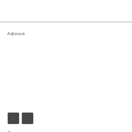
Афиша
Услуги
Коллективы и клубы
Галерея
Новости
О центре
Контакты