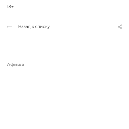
18+
Назад к списку
Афиша
Услуги
Коллективы и клубы
Галерея
Новости
О центре