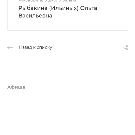
Руководитель школы балета
Рыбакина (Ильиных) Ольга
Васильевна
Назад к списку
Афиша
Услуги
Коллективы и клубы
Галерея
Новости