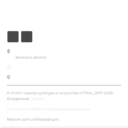
О центре
Контакты
+7 (3435) 23-13-13
Заказать звонок
dk@dkntmk.ru
Нижний Тагил, ул. Металлургов, 1
© НЧКУ «Центр культуры и искусства НТМК», 2017-2026
Внедрение:
Viasite
Политика в области персональных данных
Версия для слабовидящих