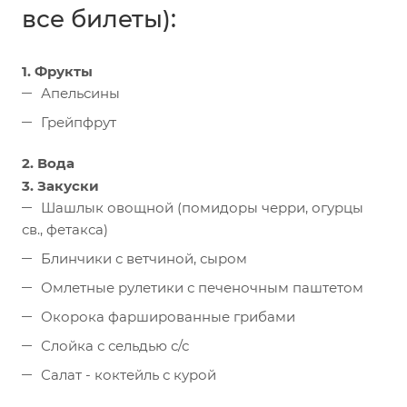
все билеты):
1. Фрукты
Апельсины
Грейпфрут
2. Вода
3. Закуски
Шашлык овощной (помидоры черри, огурцы
св., фетакса)
Блинчики с ветчиной, сыром
Омлетные рулетики с печеночным паштетом
Окорока фаршированные грибами
Слойка с сельдью с/с
Салат - коктейль с курой