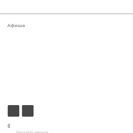
Афиша
Услуги
Коллективы и клубы
Галерея
Новости
О центре
Контакты
+7 (3435) 23-13-13
Заказать звонок