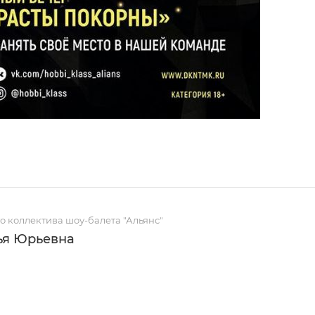
о коллектива шоу-балета "Альянс"
ья Юрьевна