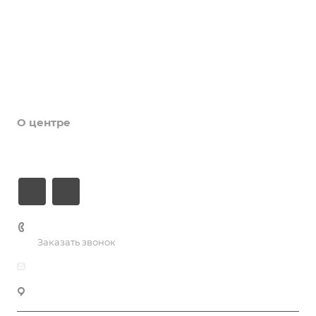
Услуги
Коллективы и клубы
Галерея
Новости
О центре
Контакты
+7 (3435) 23-13-13
Заказать звонок
dk@dkntmk.ru
Нижний Тагил, ул. Металлургов, 1