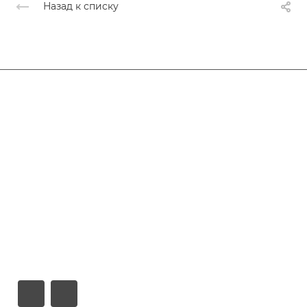
Назад к списку
Афиша
Услуги
Коллективы и клубы
Галерея
Новости
О центре
Контакты